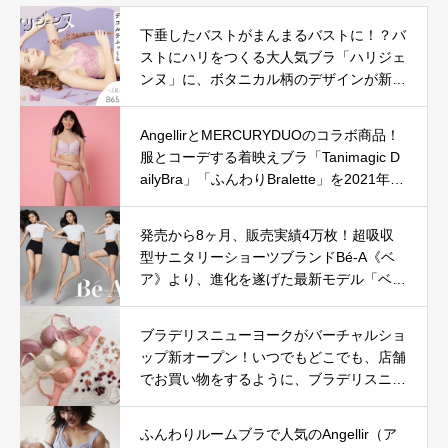
下垂したバストがまんまるバストに！？バ
ストにハリをつくる大人気ブラ「ハリジェ
ンヌ」に、ボタニカル柄のデザインが新登
場。
AngellirとMERCURYDUOのコラボ商品！
服とコーデする着映えブラ「Tanimagic D
ailyBra」「ふんわりBralette」を2021年6
月4日(金)11:00より予約販売開始！
発売から8ヶ月、販売実績4万枚！超吸収
型サニタリーショーツブランドBé-A《ベ
ア》より、進化を遂げた最新モデル「ベア
シグネチャーショーツ 02」新登場！
ブラデリスニューヨークがバーチャルショ
ップ新オープン！いつでもどこでも、店舗
でお買い物をするように、ブラデリスニュ
ーヨーク店内を360°楽しめる新サービス
を開始。
ふんわりルームブラで人気のAngellir（ア