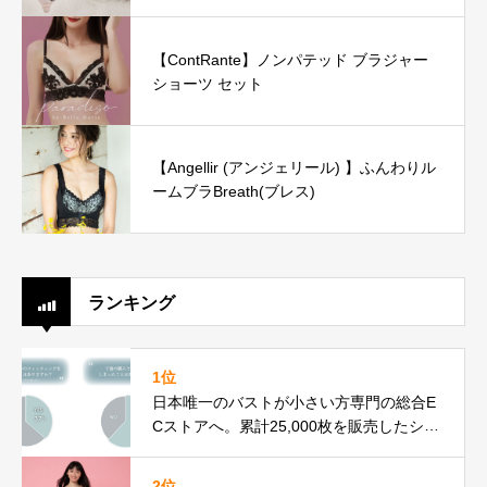
【ContRante】ノンパテッド ブラジャー
ショーツ セット
【Angellir (アンジェリール) 】ふんわりル
ームブラBreath(ブレス)
ランキング
1位
日本唯一のバストが小さい方専門の総合E
Cストアへ。累計25,000枚を販売したシン
デレラバスト専門ブランドfeastがリニュ
ーアル
2位