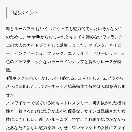
商品ポイント
凛とルームブラ はいくつになっても魅力的でいたいそんな女性
のために、Angellirからおしゃれとキレイを諦めないワンランク
上の大人のナイトブラとして誕生しました。マゼンタ、ネイビ
ー、ピンクベージュ、ブラック、エメラルド、ベリーレッド、6
色のドラマティックなカラーラインナップと贅沢なレースが特
徴。
4段ホックでバストがしっかり盛れる。ふんわりルームブラから
さらに進化した、パワーネットと脇高構造で脇のはみ肉を逃しま
せん。
ノンワイヤーで寝ている間もストレスフリー。考え抜かれた機能
性と、着けるたびに気分が上がる優美なデザインは洗練された女
性にふさわしい、新しいルームブラです。これまで気づかなかっ
たあなたの新しい魅力を気づかせ、ワンランク上の女性にスタイ