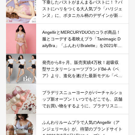
下垂したバストがまんまるバストに！？バ
ストにハリをつくる大人気ブラ「ハリジェ
ンヌ」に、ボタニカル柄のデザインが新登
場。
AngellirとMERCURYDUOのコラボ商品！
服とコーデする着映えブラ「Tanimagic D
ailyBra」「ふんわりBralette」を2021年6
月4日(金)11:00より予約販売開始！
発売から8ヶ月、販売実績4万枚！超吸収
型サニタリーショーツブランドBé-A《ベ
ア》より、進化を遂げた最新モデル「ベア
シグネチャーショーツ 02」新登場！
ブラデリスニューヨークがバーチャルショ
ップ新オープン！いつでもどこでも、店舗
でお買い物をするように、ブラデリスニュ
ーヨーク店内を360°楽しめる新サービス
を開始。
ふんわりルームブラで人気のAngellir（ア
ンジェリール）が、待望のブランドサイト