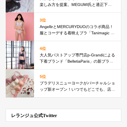
楽しみ方を提案。MEGUMI氏と適正下着®
メーカーHEAVEN Japanによるコラボレー
ションシューティングが実現。
3位
AngellirとMERCURYDUOのコラボ商品！
服とコーデする着映えブラ「Tanimagic D
ailyBra」「ふんわりBralette」を2021年6
月4日(金)11:00より予約販売開始！
4位
⼤⼈気バストアップ専⾨店p-Grandiによる
下着ブランド「BelletiaParis」の新ブラン
ドイメージモデルとして『たけうちほの
か』さんを起⽤
5位
ブラデリスニューヨークがバーチャルショ
ップ新オープン！いつでもどこでも、店舗
でお買い物をするように、ブラデリスニュ
ーヨーク店内を360°楽しめる新サービス
を開始。
レランジュ公式Twitter