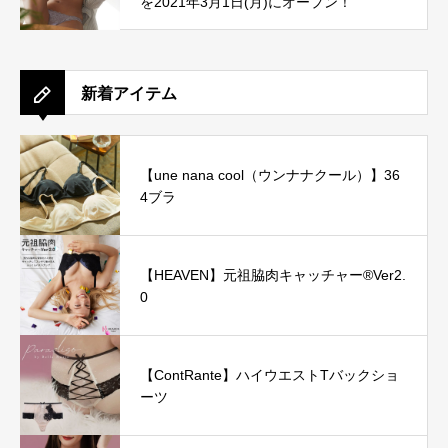
を2021年3月1日(月)にオープン！
新着アイテム
【une nana cool（ウンナナクール）】36
4ブラ
【HEAVEN】元祖脇肉キャッチャー®Ver2.
0
【ContRante】ハイウエストTバックショ
ーツ