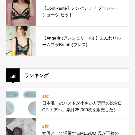
【ContRante】ノンパテッド ブラジャー
ショーツ セット
【Angellir (アンジェリール) 】ふんわりル
ームブラBreath(ブレス)
ランキング
1位
日本唯一のバストが小さい方専門の総合E
Cストアへ。累計25,000枚を販売したシン
デレラバスト専門ブランドfeastがリニュ
ーアル
2位
女優として活躍するMEGUMI氏が下着の